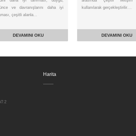
dini daha iyi tanıması, duygu,
arasında çeşitli iletişim 
ünce ve davranışlarını daha iyi
kullanılarak gerçekleştirilir....
ması, çeşitli alanla...
DEVAMINI OKU
DEVAMINI OKU
Harita
T:2