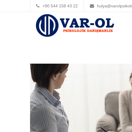
+90 544 158 43 22
hulya@varolpsikol