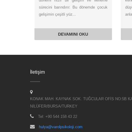
dönemi hızlı bir gelişim ve ilerleme
ken
sürecini barındırır. Bu dönemde çocuk
düş
gelişimin çeşitli yüz...
anla
DEVAMINI OKU
İletişim
KONAK MAH. KAYNAK SOK. TUĞCULAR OFİS NO:5B KA
NİLÜFER/BURSA/TURKEY
Tel: +90 544 158 43 22
hulya@varolpsikoloji.com