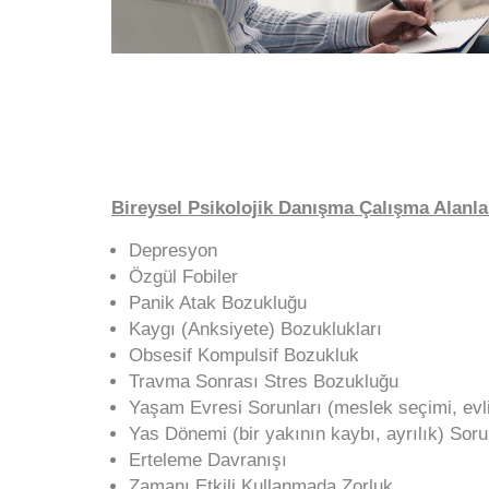
Bireysel Psi
kolojik Danışma Çalışma Alanla
Depresyon
Özgül Fobiler
Panik Atak Bozukluğu
Kaygı (Anksiyete) Bozuklukları
Obsesif Kompulsif Bozukluk
Travma Sonrası Stres Bozukluğu
Yaşam Evresi Sorunları (meslek seçimi, evl
Yas Dönemi (bir yakının kaybı, ayrılık) Soru
Erteleme Davranışı
Zamanı Etkili Kullanmada Zorluk