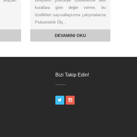
araçları
Bireylerin psikolojik özelliklerine belli
kurallara göre değer verme, bu
özellikleri sayısallaştırma çalışmalarına
Psikometrik Ölç...
DEVAMINI OKU
Bizi Takip Edin!