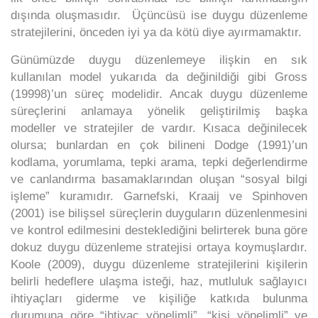
dışında oluşmasıdır. Üçüncüsü ise duygu düzenleme
stratejilerini, önceden iyi ya da kötü diye ayırmamaktır.
Günümüzde duygu düzenlemeye ilişkin en sık
kullanılan model yukarıda da değinildiği gibi Gross
(19998)’un süreç modelidir. Ancak duygu düzenleme
süreçlerini anlamaya yönelik geliştirilmiş başka
modeller ve stratejiler de vardır. Kısaca değinilecek
olursa; bunlardan en çok bilineni Dodge (1991)’un
kodlama, yorumlama, tepki arama, tepki değerlendirme
ve canlandırma basamaklarından oluşan “sosyal bilgi
işleme” kuramıdır. Garnefski, Kraaij ve Spinhoven
(2001) ise bilişsel süreçlerin duyguların düzenlenmesini
ve kontrol edilmesini desteklediğini belirterek buna göre
dokuz duygu düzenleme stratejisi ortaya koymuşlardır.
Koole (2009), duygu düzenleme stratejilerini kişilerin
belirli hedeflere ulaşma isteği, haz, mutluluk sağlayıcı
ihtiyaçları giderme ve kişiliğe katkıda bulunma
durumuna göre “ihtiyaç yönelimli”, “kişi yönelimli” ve