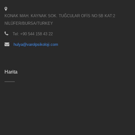
KONAK MAH. KAYNAK SOK. TUĞCULAR OFİS NO:5B KAT:2
NİLÜFER/BURSA/TURKEY
Tel: +90 544 158 43 22
hulya@varolpsikoloji.com
Harita