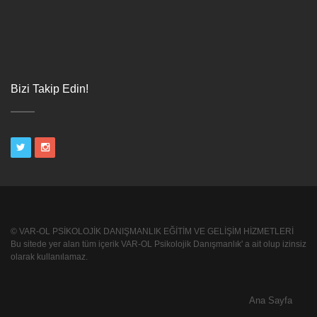
Bizi Takip Edin!
© VAR-OL PSİKOLOJİK DANIŞMANLIK EĞİTİM VE GELİŞİM HİZMETLERİ
Bu sitede yer alan tüm içerik VAR-OL Psikolojik Danışmanlık' a ait olup izinsiz
olarak kullanılamaz.
Ana Sayfa