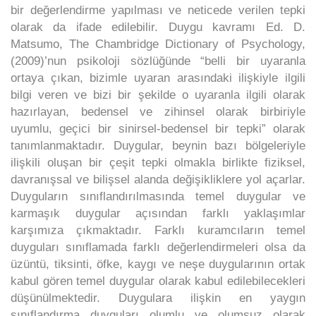
bir değerlendirme yapılması ve neticede verilen tepki
olarak da ifade edilebilir. Duygu kavramı Ed. D.
Matsumo, The Chambridge Dictionary of Psychology,
(2009)’nun psikoloji sözlüğünde “belli bir uyaranla
ortaya çıkan, bizimle uyaran arasındaki ilişkiyle ilgili
bilgi veren ve bizi bir şekilde o uyaranla ilgili olarak
hazırlayan, bedensel ve zihinsel olarak birbiriyle
uyumlu, geçici bir sinirsel-bedensel bir tepki” olarak
tanımlanmaktadır. Duygular, beynin bazı bölgeleriyle
ilişkili oluşan bir çeşit tepki olmakla birlikte fiziksel,
davranışsal ve bilişsel alanda değişikliklere yol açarlar.
Duyguların sınıflandırılmasında temel duygular ve
karmaşık duygular açısından farklı yaklaşımlar
karşımıza çıkmaktadır. Farklı kuramcıların temel
duyguları sınıflamada farklı değerlendirmeleri olsa da
üzüntü, tiksinti, öfke, kaygı ve neşe duygularının ortak
kabul gören temel duygular olarak kabul edilebilecekleri
düşünülmektedir. Duygulara ilişkin en yaygın
sınıflandırma duyguları olumlu ve olumsuz olarak