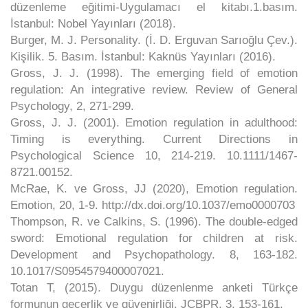
düzenleme eğitimi-Uygulamacı el kitabı.1.basım.
İstanbul: Nobel Yayınları (2018).
Burger, M. J. Personality. (İ. D. Erguvan Sarıoğlu Çev.).
Kişilik. 5. Basım. İstanbul: Kaknüs Yayınları (2016).
Gross, J. J. (1998). The emerging field of emotion
regulation: An integrative review. Review of General
Psychology, 2, 271-299.
Gross, J. J. (2001). Emotion regulation in adulthood:
Timing is everything. Current Directions in
Psychological Science 10, 214-219. 10.1111/1467-
8721.00152.
McRae, K. ve Gross, JJ (2020), Emotion regulation.
Emotion, 20, 1-9. http://dx.doi.org/10.1037/emo0000703
Thompson, R. ve Calkins, S. (1996). The double-edged
sword: Emotional regulation for children at risk.
Development and Psychopathology. 8, 163-182.
10.1017/S0954579400007021.
Totan T, (2015). Duygu düzenlenme anketi Türkçe
formunun geçerlik ve güvenirliği. JCBPR, 3, 153-161.