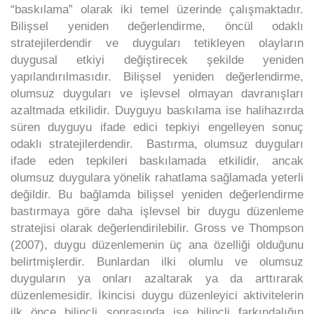
“baskılama” olarak iki temel üzerinde çalışmaktadır.
Bilişsel yeniden değerlendirme, öncül odaklı
stratejilerdendir ve duyguları tetikleyen olayların
duygusal etkiyi değiştirecek şekilde yeniden
yapılandırılmasıdır. Bilişsel yeniden değerlendirme,
olumsuz duyguları ve işlevsel olmayan davranışları
azaltmada etkilidir. Duyguyu baskılama ise halihazırda
süren duyguyu ifade edici tepkiyi engelleyen sonuç
odaklı stratejilerdendir. Bastırma, olumsuz duyguları
ifade eden tepkileri baskılamada etkilidir, ancak
olumsuz duygulara yönelik rahatlama sağlamada yeterli
değildir. Bu bağlamda bilişsel yeniden değerlendirme
bastırmaya göre daha işlevsel bir duygu düzenleme
stratejisi olarak değerlendirilebilir. Gross ve Thompson
(2007), duygu düzenlemenin üç ana özelliği olduğunu
belirtmişlerdir. Bunlardan ilki olumlu ve olumsuz
duyguların ya onları azaltarak ya da arttırarak
düzenlemesidir. İkincisi duygu düzenleyici aktivitelerin
ilk önce bilinçli sonrasında ise bilinçli farkındalığın